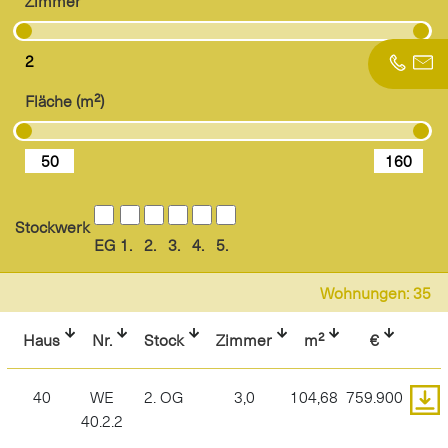
Zimmer
Fläche (m²)
Stockwerk
EG
1.
2.
3.
4.
5.
Wohnungen:
35
Haus
Nr.
Stock
Zimmer
m²
€
40
WE
2. OG
3,0
104,68
759.900
40.2.2